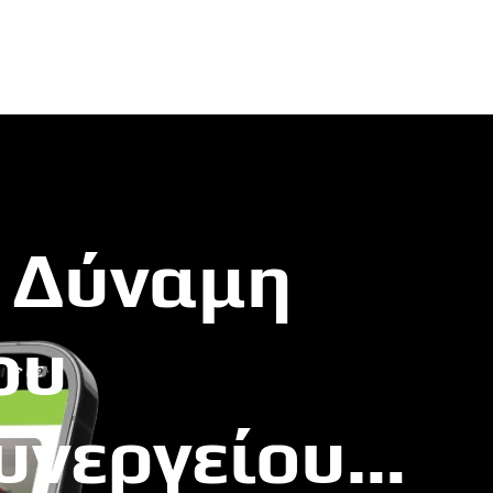
 Δύναμη
ου
υνεργείου…