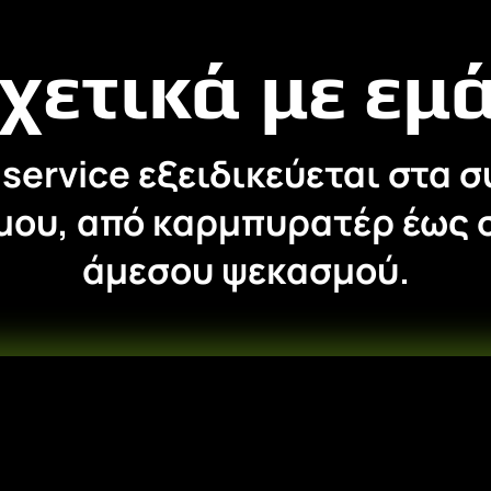
χετικά με εμ
onservice εξειδικεύεται στ
μου, από καρμπυρατέρ έως
άμεσου ψεκασμού.