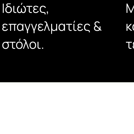
Ιδιώτες,
Μ
επαγγελματίες &
κ
στόλοι.
τ