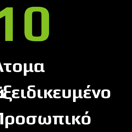
10
Άτομα
ι
Εξειδικευμένο
Προσωπικό