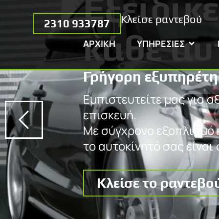
Εξειδικε
Κλείσε ραντεβού
2310 933787
κάθε αυ
ΑΡΧΙΚΗ
ΥΠΗΡΕΣΙΕΣ
Γρήγορη εξυπηρέτη
Εμπιστευτείτε μας για α
επισκευή.
Με σύγχρονο εξοπλισμό κ
το αυτοκίνητό σας είναι 
Κλείσε το ραντεβο