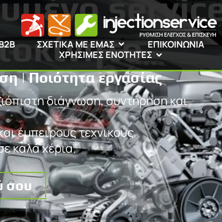
υμένο service
τοκίνητο
B2B
ΣΧΕΤΙΚΑ ΜΕ ΕΜΑΣ
ΕΠΙΚΟΙΝΩΝΙΑ
ΧΡΗΣΙΜΕΣ ΕΝΟΤΗΤΕΣ
ση | Ποιότητα εργασίας
ξιόπιστη διάγνωση, συντήρηση και
αι έμπειρους τεχνικούς,
σε καλά χέρια.
ύ σου