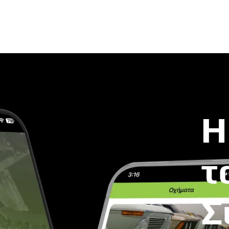
Η
τ
Σ