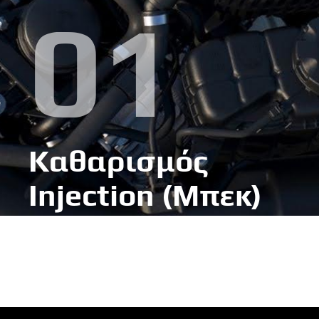
01
Καθαρισμός
ΔΕΣ ΠΕΡΙΣΣΟΤΕΡΑ
Injection (Μπεκ)