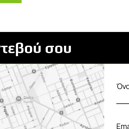
ντεβού σου
Όν
Ema