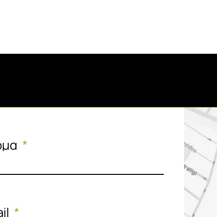
ομα
il