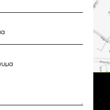
μα
νυμα
ΚΗ
 Απορρήτου
κών Δεδομένων